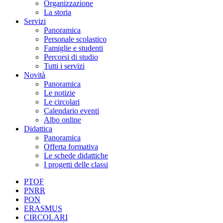
Organizzazione
La storia
Servizi
Panoramica
Personale scolastico
Famiglie e studenti
Percorsi di studio
Tutti i servizi
Novità
Panoramica
Le notizie
Le circolari
Calendario eventi
Albo online
Didattica
Panoramica
Offerta formativa
Le schede didattiche
I progetti delle classi
PTOF
PNRR
PON
ERASMUS
CIRCOLARI