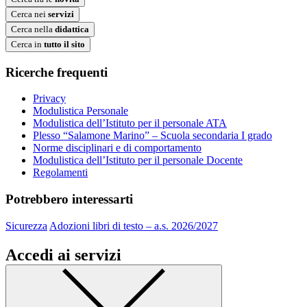
Cerca nei
servizi
Cerca nella
didattica
Cerca in
tutto il sito
Ricerche frequenti
Privacy
Modulistica Personale
Modulistica dell’Istituto per il personale ATA
Plesso “Salamone Marino” – Scuola secondaria I grado
Norme disciplinari e di comportamento
Modulistica dell’Istituto per il personale Docente
Regolamenti
Potrebbero interessarti
Sicurezza
Adozioni libri di testo – a.s. 2026/2027
Accedi ai servizi